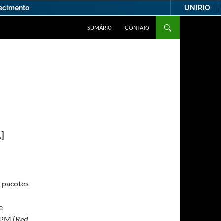
UNIRIO
hecimento
SUMÁRIO
CONTATO
]
e pacotes
e
PM (
Red