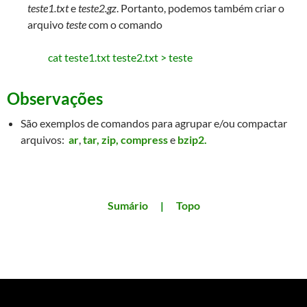
teste1.txt
e
teste2.gz
. Portanto, podemos também criar o
arquivo
teste
com o comando
cat teste1.txt teste2.txt > teste
Observações
São exemplos de comandos para agrupar e/ou compactar
arquivos:
ar
,
tar,
zip,
compress
e
bzip2.
Sumário
|
Topo