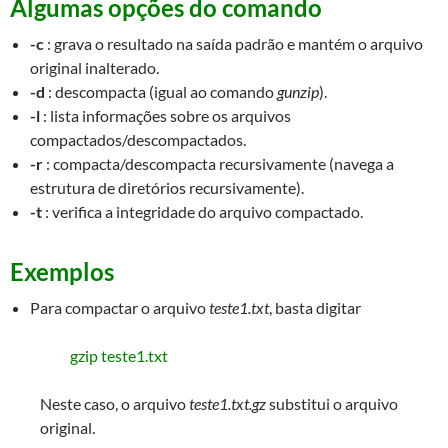
Algumas opções do comando
-c
: grava o resultado na saída padrão e mantém o arquivo
original inalterado.
-d
: descompacta (igual ao comando
gunzip
).
-l
: lista informações sobre os arquivos
compactados/descompactados.
-r
: compacta/descompacta recursivamente (navega a
estrutura de diretórios recursivamente).
-t
: verifica a integridade do arquivo compactado.
Exemplos
Para compactar o arquivo
teste1.txt
, basta digitar
gzip teste1.txt
Neste caso, o arquivo
teste1.txt.gz
substitui o arquivo
original.