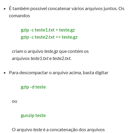
É também possível concatenar vários arquivos juntos. Os
comandos
gzip -c teste1.txt > teste.gz
gzip -c teste2.txt >> teste.gz
criam o arquivo
teste.gz
que contém os
arquivos
teste1.txt
e
teste2.txt
.
Para descompactar o arquivo acima, basta digitar
gzip -d teste
ou
gunzip teste
O arquivo
teste
é a concatenação dos arquivos