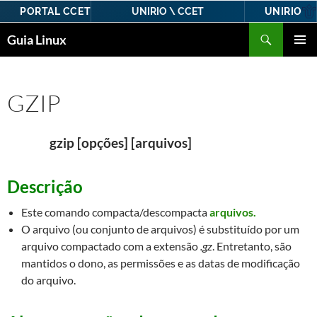
PORTAL CCET
UNIRIO
UNIRIO \ CCET
Pular
Pesquisar
Guia Linux
para
MENU
o
PRINCI
conteúdo
GZIP
gzip [opções] [arquivos]
Descrição
Este comando compacta/descompacta
arquivos.
O arquivo (ou conjunto de arquivos) é substituído por um
arquivo compactado com a extensão
.gz
. Entretanto, são
mantidos o dono, as permissões e as datas de modificação
do arquivo.