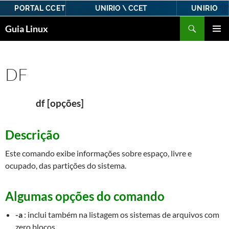
PORTAL CCET
UNIRIO
UNIRIO \ CCET
Pular
Pesquisar
Guia Linux
para
MENU
o
PRINCI
conteúdo
DF
df [opções]
Descrição
Este comando exibe informações sobre espaço, livre e
ocupado, das partições do sistema.
Algumas opções do comando
-a
: inclui também na listagem os sistemas de arquivos com
zero blocos.