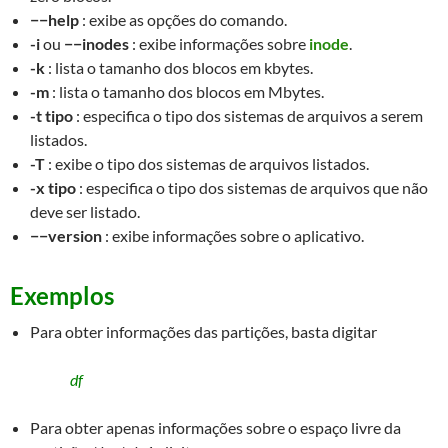
−−help
: exibe as opções do comando.
-i
ou
−−inodes
: exibe informações sobre
inode
.
-k
: lista o tamanho dos blocos em kbytes.
-m
: lista o tamanho dos blocos em Mbytes.
-t tipo
: especifica o tipo dos sistemas de arquivos a serem
listados.
-T
: exibe o tipo dos sistemas de arquivos listados.
-x tipo
: especifica o tipo dos sistemas de arquivos que não
deve ser listado.
−−version
: exibe informações sobre o aplicativo.
Exemplos
Para obter informações das partições, basta digitar
df
Para obter apenas informações sobre o espaço livre da