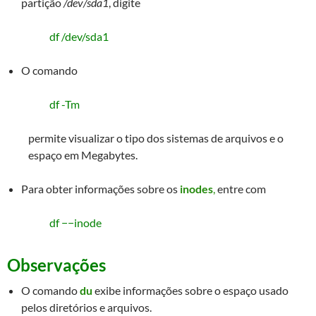
partição
/dev/sda1
, digite
df /dev/sda1
O comando
df -Tm
permite visualizar o tipo dos sistemas de arquivos e o
espaço em Megabytes.
Para obter informações sobre os
inodes
,
entre com
df −−inode
Observações
O comando
du
exibe informações sobre o espaço usado
pelos diretórios e arquivos.