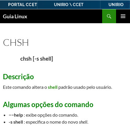
PORTAL CCET
UNIRIO
UNIRIO \ CCET
Pular
Pesquisar
Guia Linux
para
MENU
o
PRINCI
conteúdo
CHSH
chsh [-s shell]
Descrição
Este comando altera o
shell
padrão usado pelo usuário.
Algumas opções do comando
−−help
: exibe opções do comando.
-s shell
: especifica o nome do novo
shell
.