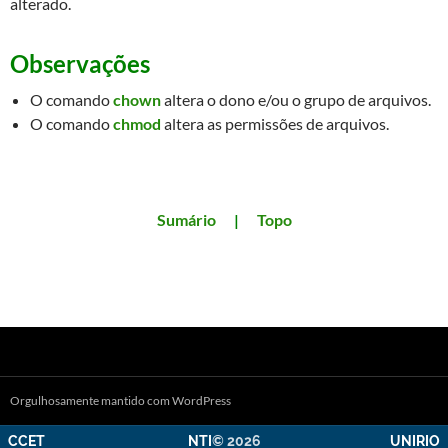
alterado.
Observações
O comando
chown
altera o dono e/ou o grupo de arquivos.
O comando
chmod
altera as permissões de arquivos.
Sumário
|
Topo
Orgulhosamente mantido com WordPress
CCET
NTI
© 2026
UNIRIO