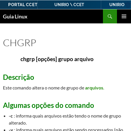
PORTAL CCET
UNIRIO
UNIRIO \ CCET
Pular
Pesquisar
Guia Linux
para
MENU
o
PRINCI
conteúdo
CHGRP
chgrp [opções] grupo arquivo
Descrição
Este comando altera o nome de grupo de
arquivos
.
Algumas opções do comando
-c
: informa quais arquivos estão tendo o nome de grupo
alterado.
-v
: informa quais arquivos estão sendo processados (não