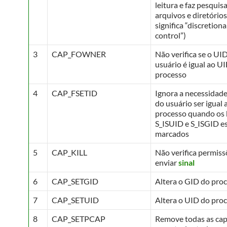
leitura e faz pesquis
arquivos e diretório
significa “discretion
control”)
3
CAP_FOWNER
Não verifica se o UI
usuário é igual ao U
processo
4
CAP_FSETID
Ignora a necessidad
do usuário ser igual
processo quando os 
S_ISUID e S_ISGID e
marcados
5
CAP_KILL
Não verifica permiss
enviar
sinal
6
CAP_SETGID
Altera o GID do pro
7
CAP_SETUID
Altera o UID do pro
8
CAP_SETPCAP
Remove todas as ca