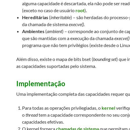
alguma capacidade é descartada, ela não pode ser read
(exceto no caso de usuário
root
)
.
Hereditárias
(
inheritable
) – são herdadas do processo-
da chamada de sistema
execve()
.
Ambientes
(
ambient
) – corresponde ao conjunto de c
que são mantidas com a execução da chamada
execve()
programa que não tem privilégios (existe desde o Linux
Além disso, existe o mapa de bits bset (
bounding set
) que i
as capacidades suportadas pelo sistema.
Implementação
Uma implementação completa das capacidades requer qu
Para todas as operações privilegiadas, o
kernel
verifiq
o
thread
tem a capacidade correspondente no seu conj
capacidades efetivas.
O kernel forneça
chamadas de sistema
que permitam a