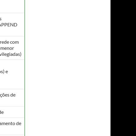
s
_APPEND
 rede com
 menor
vilegiadas)
s) e
ações de
de
hamento de