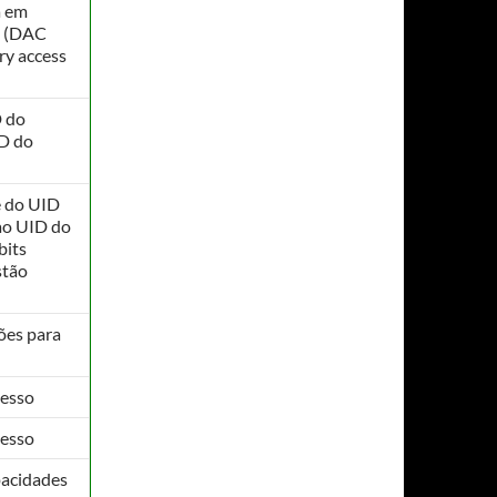
a em
s (DAC
ary access
D do
ID do
e do UID
 ao UID do
bits
stão
ões para
cesso
cesso
pacidades