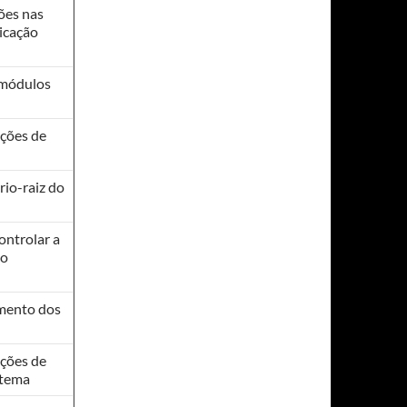
ões nas
icação
 módulos
ações de
rio-raiz do
ontrolar a
ro
mento dos
ações de
stema