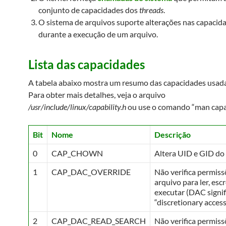
conjunto de capacidades dos
threads
.
O sistema de arquivos suporte alterações nas capacid
durante a execução de um arquivo.
Lista das capacidades
A tabela abaixo mostra um resumo das capacidades usada
Para obter mais detalhes, veja o arquivo
/usr/include/linux/capability.h
ou use o comando “man capabi
Bit
Nome
Descrição
0
CAP_CHOWN
Altera UID e GID do
1
CAP_DAC_OVERRIDE
Não verifica permiss
arquivo para ler, esc
executar (DAC signif
“discretionary access
2
CAP_DAC_READ_SEARCH
Não verifica permiss