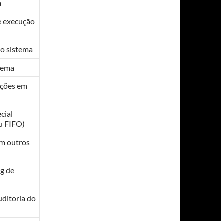
a
e execução
do sistema
stema
ações em
cial
ou FIFO)
em outros
og de
uditoria do