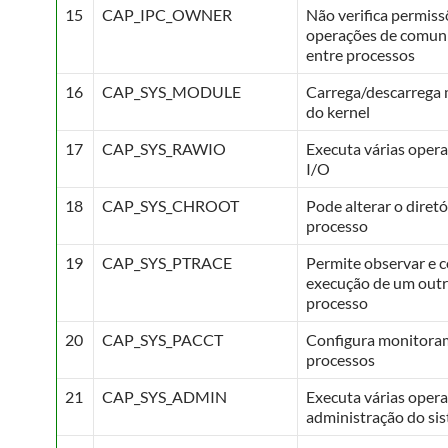
15
CAP_IPC_OWNER
Não verifica permiss
operações de comun
entre processos
16
CAP_SYS_MODULE
Carrega/descarrega
do kernel
17
CAP_SYS_RAWIO
Executa várias oper
I/O
18
CAP_SYS_CHROOT
Pode alterar o diretó
processo
19
CAP_SYS_PTRACE
Permite observar e c
execução de um out
processo
20
CAP_SYS_PACCT
Configura monitora
processos
21
CAP_SYS_ADMIN
Executa várias oper
administração do si