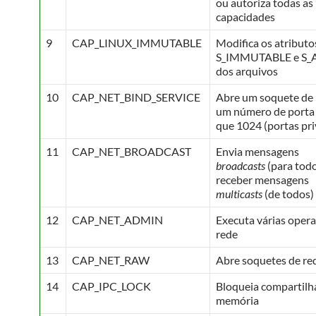
ou autoriza todas as
capacidades
9
CAP_LINUX_IMMUTABLE
Modifica os atributo
S_IMMUTABLE e S
dos arquivos
10
CAP_NET_BIND_SERVICE
Abre um soquete de
um número de porta
que 1024 (portas pri
11
CAP_NET_BROADCAST
Envia mensagens
broadcasts
(para todo
receber mensagens
multicasts
(de todos)
12
CAP_NET_ADMIN
Executa várias oper
rede
13
CAP_NET_RAW
Abre soquetes de re
14
CAP_IPC_LOCK
Bloqueia compartil
memória