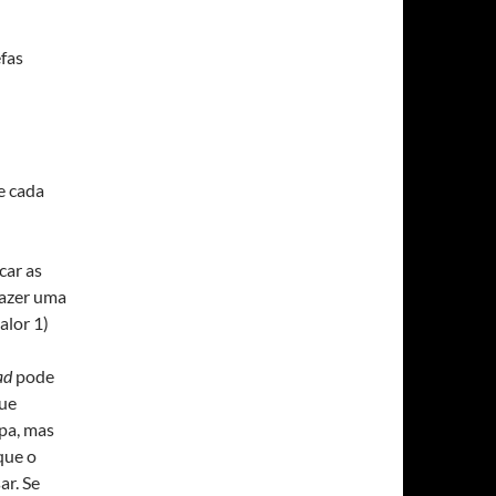
efas
e cada
car as
fazer uma
alor 1)
ad
pode
que
pa, mas
que o
ar. Se