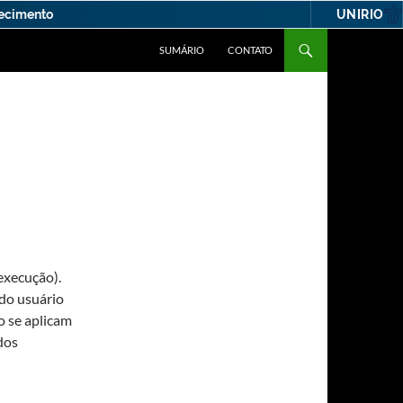
UNIRIO
hecimento
SUMÁRIO
CONTATO
xecução).
 do usuário
io se aplicam
dos