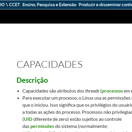
IO \ CCET
Ensino, Pesquisa e Extensão
Produzir e disseminar con
CAPACIDADES
Descrição
Capacidades são atributos dos
threads
(
processos
em e
Para executar um processo, o Linux usa as permissões
que o iniciou. Isso significa que os privilégios do usuár
a todas as ações do processo. Processos não privilegia
(
UID
diferente de zero) estão sujeitos ao controle
das
permissões
do sistema (normalmente: